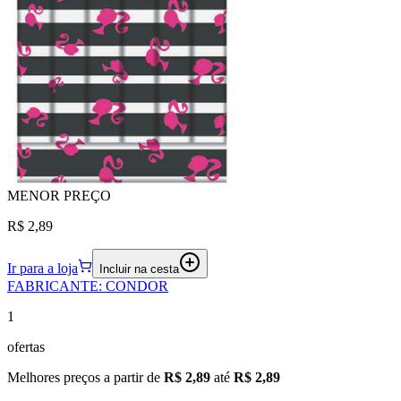
MENOR
PREÇO
R$ 2,89
Ir para a loja
Incluir na cesta
FABRICANTE
:
CONDOR
1
ofertas
Melhores preços a partir de
R$ 2,89
até
R$ 2,89