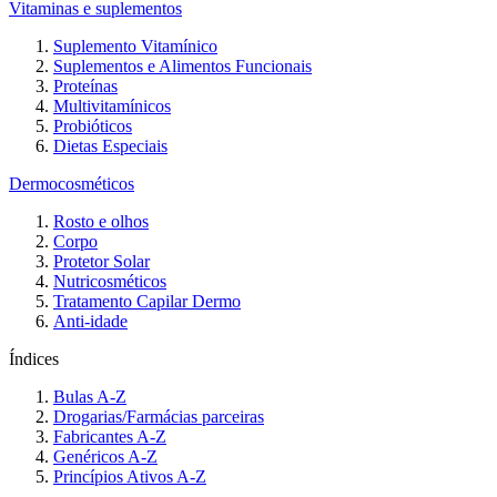
Vitaminas e suplementos
Suplemento Vitamínico
Suplementos e Alimentos Funcionais
Proteínas
Multivitamínicos
Probióticos
Dietas Especiais
Dermocosméticos
Rosto e olhos
Corpo
Protetor Solar
Nutricosméticos
Tratamento Capilar Dermo
Anti-idade
Índices
Bulas A-Z
Drogarias/Farmácias parceiras
Fabricantes A-Z
Genéricos A-Z
Princípios Ativos A-Z