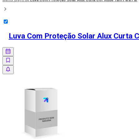
Menor preço de
Luva Com Proteção Solar Alux Curta Cor Nude Tam Para Par
Luva Com Proteção Solar Alux Curta 