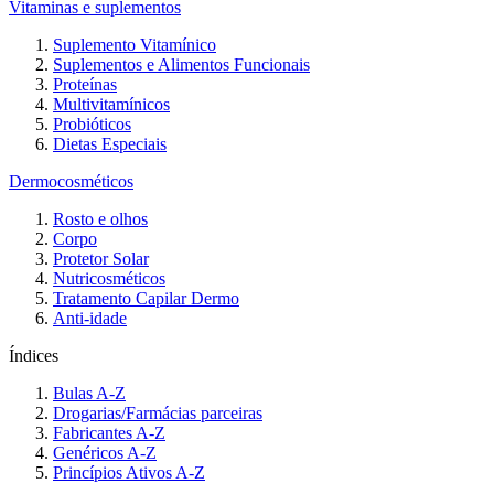
Vitaminas e suplementos
Suplemento Vitamínico
Suplementos e Alimentos Funcionais
Proteínas
Multivitamínicos
Probióticos
Dietas Especiais
Dermocosméticos
Rosto e olhos
Corpo
Protetor Solar
Nutricosméticos
Tratamento Capilar Dermo
Anti-idade
Índices
Bulas A-Z
Drogarias/Farmácias parceiras
Fabricantes A-Z
Genéricos A-Z
Princípios Ativos A-Z