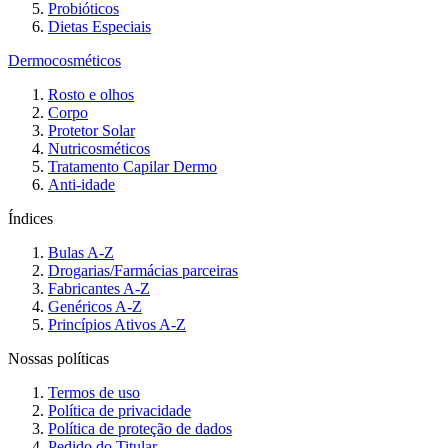
Probióticos
Dietas Especiais
Dermocosméticos
Rosto e olhos
Corpo
Protetor Solar
Nutricosméticos
Tratamento Capilar Dermo
Anti-idade
Índices
Bulas A-Z
Drogarias/Farmácias parceiras
Fabricantes A-Z
Genéricos A-Z
Princípios Ativos A-Z
Nossas políticas
Termos de uso
Política de privacidade
Política de proteção de dados
Pedido do Titular