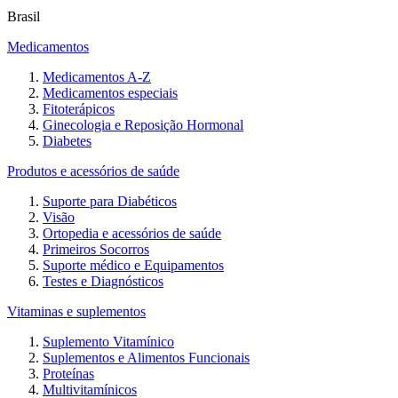
Brasil
Medicamentos
Medicamentos A-Z
Medicamentos especiais
Fitoterápicos
Ginecologia e Reposição Hormonal
Diabetes
Produtos e acessórios de saúde
Suporte para Diabéticos
Visão
Ortopedia e acessórios de saúde
Primeiros Socorros
Suporte médico e Equipamentos
Testes e Diagnósticos
Vitaminas e suplementos
Suplemento Vitamínico
Suplementos e Alimentos Funcionais
Proteínas
Multivitamínicos