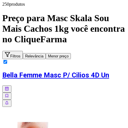
250
produto
s
Preço para
Masc Skala Sou
Mais Cachos 1kg
você encontra
no CliqueFarma
Filtros
Relevância
Menor preço
Bella Femme Masc P/ Cilios 4D Un