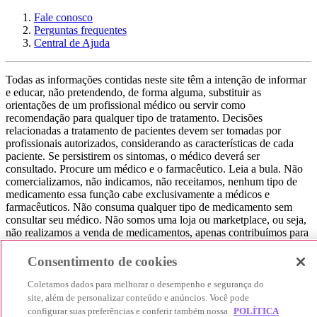
Fale conosco
Perguntas frequentes
Central de Ajuda
Todas as informações contidas neste site têm a intenção de informar
e educar, não pretendendo, de forma alguma, substituir as
orientações de um profissional médico ou servir como
recomendação para qualquer tipo de tratamento. Decisões
relacionadas a tratamento de pacientes devem ser tomadas por
profissionais autorizados, considerando as características de cada
paciente. Se persistirem os sintomas, o médico deverá ser
consultado. Procure um médico e o farmacêutico. Leia a bula. Não
comercializamos, não indicamos, não receitamos, nenhum tipo de
medicamento essa função cabe exclusivamente a médicos e
farmacêuticos. Não consuma qualquer tipo de medicamento sem
consultar seu médico. Não somos uma loja ou marketplace, ou seja,
não realizamos a venda de medicamentos, apenas contribuímos para
que você encontre o preço mais barato, comparando os preços de
produtos farmacêuticos. Contribuímos e damos auxílio para que sua
Consentimento de cookies
experiência seja bem-sucedida, mas a finalização da compra
acontece nos sites das nossas lojas parceiras.
Coletamos dados para melhorar o desempenho e segurança do
site, além de personalizar conteúdo e anúncios. Você pode
© 2025 Afya Participações S.A. - todos os direitos reservados.
configurar suas preferências e conferir também nossa
POLÍTICA