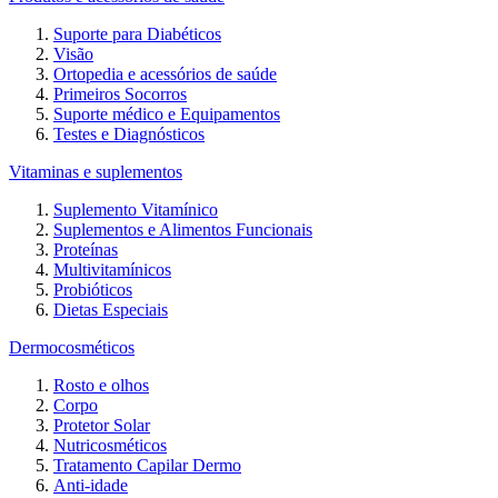
Suporte para Diabéticos
Visão
Ortopedia e acessórios de saúde
Primeiros Socorros
Suporte médico e Equipamentos
Testes e Diagnósticos
Vitaminas e suplementos
Suplemento Vitamínico
Suplementos e Alimentos Funcionais
Proteínas
Multivitamínicos
Probióticos
Dietas Especiais
Dermocosméticos
Rosto e olhos
Corpo
Protetor Solar
Nutricosméticos
Tratamento Capilar Dermo
Anti-idade