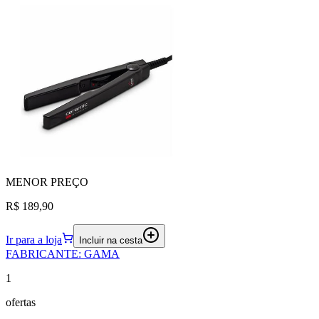
MENOR
PREÇO
R$ 189,90
Ir para a loja
Incluir na cesta
FABRICANTE
:
GAMA
1
ofertas