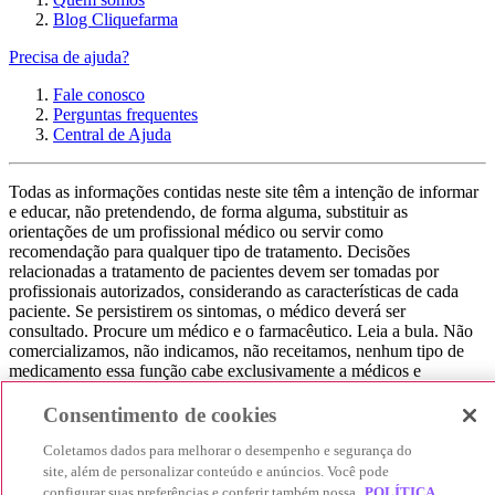
Blog Cliquefarma
Precisa de ajuda?
Fale conosco
Perguntas frequentes
Central de Ajuda
Todas as informações contidas neste site têm a intenção de informar
e educar, não pretendendo, de forma alguma, substituir as
orientações de um profissional médico ou servir como
recomendação para qualquer tipo de tratamento. Decisões
relacionadas a tratamento de pacientes devem ser tomadas por
profissionais autorizados, considerando as características de cada
paciente. Se persistirem os sintomas, o médico deverá ser
consultado. Procure um médico e o farmacêutico. Leia a bula. Não
comercializamos, não indicamos, não receitamos, nenhum tipo de
medicamento essa função cabe exclusivamente a médicos e
farmacêuticos. Não consuma qualquer tipo de medicamento sem
consultar seu médico. Não somos uma loja ou marketplace, ou seja,
Consentimento de cookies
não realizamos a venda de medicamentos, apenas contribuímos para
que você encontre o preço mais barato, comparando os preços de
Coletamos dados para melhorar o desempenho e segurança do
produtos farmacêuticos. Contribuímos e damos auxílio para que sua
site, além de personalizar conteúdo e anúncios. Você pode
experiência seja bem-sucedida, mas a finalização da compra
configurar suas preferências e conferir também nossa
POLÍTICA