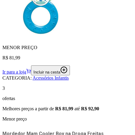
MENOR
PREÇO
R$ 81,99
Ir para a loja
Incluir na cesta
CATEGORIA
:
Acessórios Infantis
3
ofertas
Melhores preços a partir de
R$ 81,99
até
R$ 92,90
Menor preço
Mordedor Mam Cooler Boy
na
Droga Freitas