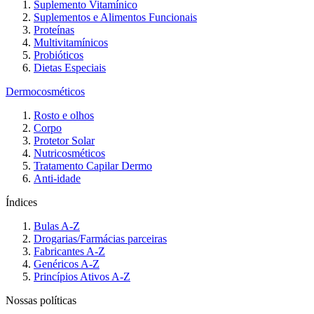
Suplemento Vitamínico
Suplementos e Alimentos Funcionais
Proteínas
Multivitamínicos
Probióticos
Dietas Especiais
Dermocosméticos
Rosto e olhos
Corpo
Protetor Solar
Nutricosméticos
Tratamento Capilar Dermo
Anti-idade
Índices
Bulas A-Z
Drogarias/Farmácias parceiras
Fabricantes A-Z
Genéricos A-Z
Princípios Ativos A-Z
Nossas políticas