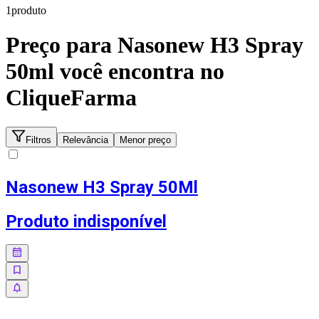
1
produto
Preço para
Nasonew H3 Spray
50ml
você encontra no
CliqueFarma
Filtros
Relevância
Menor preço
Nasonew H3 Spray 50Ml
Produto indisponível