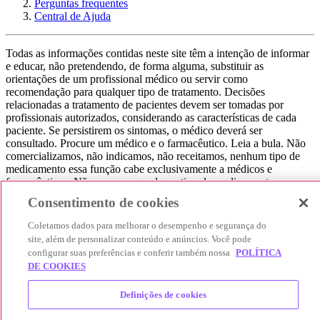
Perguntas frequentes
Central de Ajuda
Todas as informações contidas neste site têm a intenção de informar
e educar, não pretendendo, de forma alguma, substituir as
orientações de um profissional médico ou servir como
recomendação para qualquer tipo de tratamento. Decisões
relacionadas a tratamento de pacientes devem ser tomadas por
profissionais autorizados, considerando as características de cada
paciente. Se persistirem os sintomas, o médico deverá ser
consultado. Procure um médico e o farmacêutico. Leia a bula. Não
comercializamos, não indicamos, não receitamos, nenhum tipo de
medicamento essa função cabe exclusivamente a médicos e
farmacêuticos. Não consuma qualquer tipo de medicamento sem
consultar seu médico. Não somos uma loja ou marketplace, ou seja,
Consentimento de cookies
não realizamos a venda de medicamentos, apenas contribuímos para
que você encontre o preço mais barato, comparando os preços de
Coletamos dados para melhorar o desempenho e segurança do
produtos farmacêuticos. Contribuímos e damos auxílio para que sua
site, além de personalizar conteúdo e anúncios. Você pode
experiência seja bem-sucedida, mas a finalização da compra
configurar suas preferências e conferir também nossa
POLÍTICA
acontece nos sites das nossas lojas parceiras.
DE COOKIES
© 2025 Afya Participações S.A. - todos os direitos reservados.
Definições de cookies
Alameda Lorena, 269 - Jardim Paulista - São Paulo / SP - CEP.:
01424-001 - CNPJ 23.399.329/0002-53.