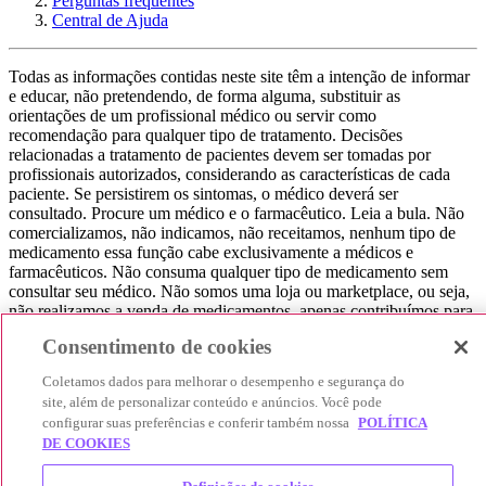
Perguntas frequentes
Central de Ajuda
Todas as informações contidas neste site têm a intenção de informar
e educar, não pretendendo, de forma alguma, substituir as
orientações de um profissional médico ou servir como
recomendação para qualquer tipo de tratamento. Decisões
relacionadas a tratamento de pacientes devem ser tomadas por
profissionais autorizados, considerando as características de cada
paciente. Se persistirem os sintomas, o médico deverá ser
consultado. Procure um médico e o farmacêutico. Leia a bula. Não
comercializamos, não indicamos, não receitamos, nenhum tipo de
medicamento essa função cabe exclusivamente a médicos e
farmacêuticos. Não consuma qualquer tipo de medicamento sem
consultar seu médico. Não somos uma loja ou marketplace, ou seja,
não realizamos a venda de medicamentos, apenas contribuímos para
que você encontre o preço mais barato, comparando os preços de
Consentimento de cookies
produtos farmacêuticos. Contribuímos e damos auxílio para que sua
experiência seja bem-sucedida, mas a finalização da compra
Coletamos dados para melhorar o desempenho e segurança do
acontece nos sites das nossas lojas parceiras.
site, além de personalizar conteúdo e anúncios. Você pode
configurar suas preferências e conferir também nossa
POLÍTICA
© 2025 Afya Participações S.A. - todos os direitos reservados.
DE COOKIES
Alameda Lorena, 269 - Jardim Paulista - São Paulo / SP - CEP.:
01424-001 - CNPJ 23.399.329/0002-53.