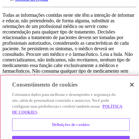
Todas as informações contidas neste site têm a intenção de informar
e educar, não pretendendo, de forma alguma, substituir as
orientações de um profissional médico ou servir como
recomendação para qualquer tipo de tratamento. Decisões
relacionadas a tratamento de pacientes devem ser tomadas por
profissionais autorizados, considerando as características de cada
paciente. Se persistirem os sintomas, o médico deverá ser
consultado. Procure um médico e o farmacêutico. Leia a bula. Não
comercializamos, não indicamos, não receitamos, nenhum tipo de
medicamento essa função cabe exclusivamente a médicos e
farmacêuticos. Não consuma qualquer tipo de medicamento sem
consultar seu médico. Não somos uma loja ou marketplace, ou seja,
não realizamos a venda de medicamentos, apenas contribuímos para
Consentimento de cookies
que você encontre o preço mais barato, comparando os preços de
produtos farmacêuticos. Contribuímos e damos auxílio para que sua
Coletamos dados para melhorar o desempenho e segurança do
experiência seja bem-sucedida, mas a finalização da compra
site, além de personalizar conteúdo e anúncios. Você pode
acontece nos sites das nossas lojas parceiras.
configurar suas preferências e conferir também nossa
POLÍTICA
DE COOKIES
© 2025 Afya Participações S.A. - todos os direitos reservados.
Alameda Lorena, 269 - Jardim Paulista - São Paulo / SP - CEP.:
Definições de cookies
01424-001 - CNPJ 23.399.329/0002-53.