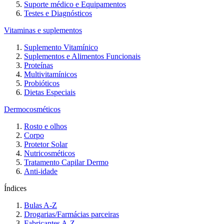
Suporte médico e Equipamentos
Testes e Diagnósticos
Vitaminas e suplementos
Suplemento Vitamínico
Suplementos e Alimentos Funcionais
Proteínas
Multivitamínicos
Probióticos
Dietas Especiais
Dermocosméticos
Rosto e olhos
Corpo
Protetor Solar
Nutricosméticos
Tratamento Capilar Dermo
Anti-idade
Índices
Bulas A-Z
Drogarias/Farmácias parceiras
Fabricantes A-Z