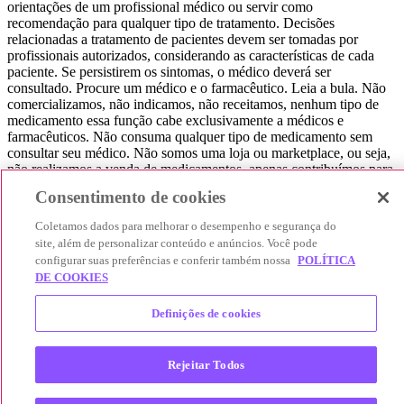
orientações de um profissional médico ou servir como
recomendação para qualquer tipo de tratamento. Decisões
relacionadas a tratamento de pacientes devem ser tomadas por
profissionais autorizados, considerando as características de cada
paciente. Se persistirem os sintomas, o médico deverá ser
consultado. Procure um médico e o farmacêutico. Leia a bula. Não
comercializamos, não indicamos, não receitamos, nenhum tipo de
medicamento essa função cabe exclusivamente a médicos e
farmacêuticos. Não consuma qualquer tipo de medicamento sem
consultar seu médico. Não somos uma loja ou marketplace, ou seja,
não realizamos a venda de medicamentos, apenas contribuímos para
que você encontre o preço mais barato, comparando os preços de
Consentimento de cookies
produtos farmacêuticos. Contribuímos e damos auxílio para que sua
experiência seja bem-sucedida, mas a finalização da compra
Coletamos dados para melhorar o desempenho e segurança do
acontece nos sites das nossas lojas parceiras.
site, além de personalizar conteúdo e anúncios. Você pode
configurar suas preferências e conferir também nossa
POLÍTICA
© 2025 Afya Participações S.A. - todos os direitos reservados.
DE COOKIES
Alameda Lorena, 269 - Jardim Paulista - São Paulo / SP - CEP.:
01424-001 - CNPJ 23.399.329/0002-53.
Definições de cookies
Rejeitar Todos