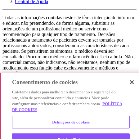
Central de Ajuda
Todas as informações contidas neste site têm a intenção de informar
e educar, não pretendendo, de forma alguma, substituir as
orientações de um profissional médico ou servir como
recomendação para qualquer tipo de tratamento. Decisões
relacionadas a tratamento de pacientes devem ser tomadas por
profissionais autorizados, considerando as características de cada
paciente. Se persistirem os sintomas, o médico deverá ser
consultado. Procure um médico e o farmacêutico. Leia a bula. Não
comercializamos, não indicamos, não receitamos, nenhum tipo de
medicamento essa função cabe exclusivamente a médicos e
farmacêuticos. Não consuma qualquer tipo de medicamento sem
consultar seu médico. Não somos uma loja ou marketplace, ou seja,
Consentimento de cookies
não realizamos a venda de medicamentos, apenas contribuímos para
que você encontre o preço mais barato, comparando os preços de
Coletamos dados para melhorar o desempenho e segurança do
produtos farmacêuticos. Contribuímos e damos auxílio para que sua
site, além de personalizar conteúdo e anúncios. Você pode
experiência seja bem-sucedida, mas a finalização da compra
configurar suas preferências e conferir também nossa
POLÍTICA
acontece nos sites das nossas lojas parceiras.
DE COOKIES
© 2025 Afya Participações S.A. - todos os direitos reservados.
Definições de cookies
Alameda Lorena, 269 - Jardim Paulista - São Paulo / SP - CEP.:
01424-001 - CNPJ 23.399.329/0002-53.