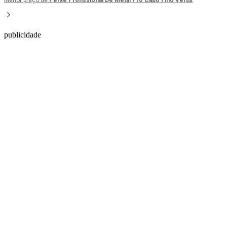
Menor preço de
Pente Profissional De Metal Pro Cabo Fino Vertix
publicidade