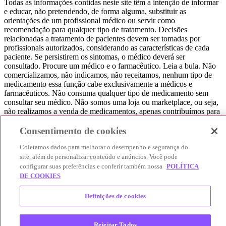
Todas as informações contidas neste site têm a intenção de informar
e educar, não pretendendo, de forma alguma, substituir as
orientações de um profissional médico ou servir como
recomendação para qualquer tipo de tratamento. Decisões
relacionadas a tratamento de pacientes devem ser tomadas por
profissionais autorizados, considerando as características de cada
paciente. Se persistirem os sintomas, o médico deverá ser
consultado. Procure um médico e o farmacêutico. Leia a bula. Não
comercializamos, não indicamos, não receitamos, nenhum tipo de
medicamento essa função cabe exclusivamente a médicos e
farmacêuticos. Não consuma qualquer tipo de medicamento sem
consultar seu médico. Não somos uma loja ou marketplace, ou seja,
não realizamos a venda de medicamentos, apenas contribuímos para
que você encontre o preço mais barato, comparando os preços de
produtos farmacêuticos. Contribuímos e damos auxílio para que sua
Consentimento de cookies
experiência seja bem-sucedida, mas a finalização da compra
acontece nos sites das nossas lojas parceiras.
Coletamos dados para melhorar o desempenho e segurança do
site, além de personalizar conteúdo e anúncios. Você pode
© 2025 Afya Participações S.A. - todos os direitos reservados.
configurar suas preferências e conferir também nossa
POLÍTICA
Alameda Lorena, 269 - Jardim Paulista - São Paulo / SP - CEP.:
DE COOKIES
01424-001 - CNPJ 23.399.329/0002-53.
Definições de cookies
Rejeitar Todos