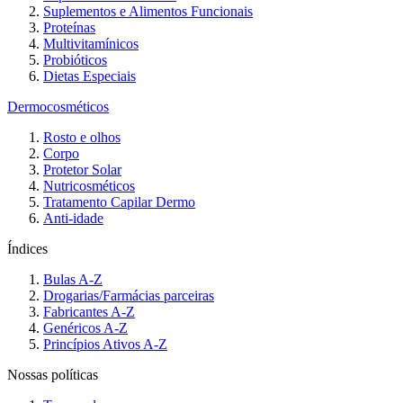
Suplementos e Alimentos Funcionais
Proteínas
Multivitamínicos
Probióticos
Dietas Especiais
Dermocosméticos
Rosto e olhos
Corpo
Protetor Solar
Nutricosméticos
Tratamento Capilar Dermo
Anti-idade
Índices
Bulas A-Z
Drogarias/Farmácias parceiras
Fabricantes A-Z
Genéricos A-Z
Princípios Ativos A-Z
Nossas políticas