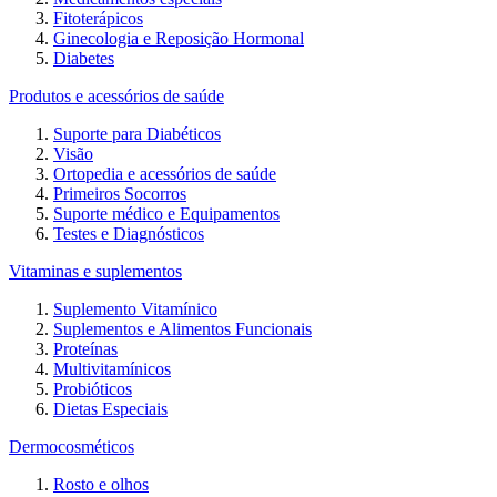
Fitoterápicos
Ginecologia e Reposição Hormonal
Diabetes
Produtos e acessórios de saúde
Suporte para Diabéticos
Visão
Ortopedia e acessórios de saúde
Primeiros Socorros
Suporte médico e Equipamentos
Testes e Diagnósticos
Vitaminas e suplementos
Suplemento Vitamínico
Suplementos e Alimentos Funcionais
Proteínas
Multivitamínicos
Probióticos
Dietas Especiais
Dermocosméticos
Rosto e olhos