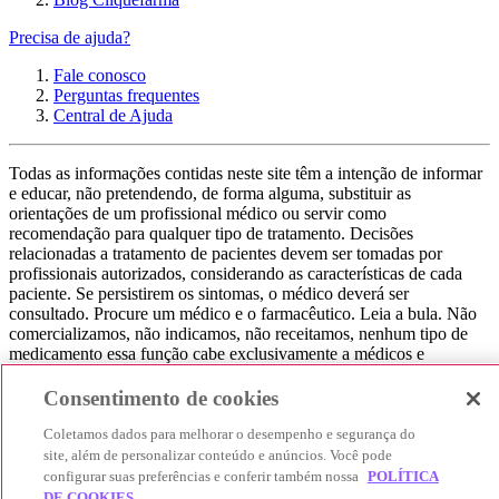
Precisa de ajuda?
Fale conosco
Perguntas frequentes
Central de Ajuda
Todas as informações contidas neste site têm a intenção de informar
e educar, não pretendendo, de forma alguma, substituir as
orientações de um profissional médico ou servir como
recomendação para qualquer tipo de tratamento. Decisões
relacionadas a tratamento de pacientes devem ser tomadas por
profissionais autorizados, considerando as características de cada
paciente. Se persistirem os sintomas, o médico deverá ser
consultado. Procure um médico e o farmacêutico. Leia a bula. Não
comercializamos, não indicamos, não receitamos, nenhum tipo de
medicamento essa função cabe exclusivamente a médicos e
farmacêuticos. Não consuma qualquer tipo de medicamento sem
consultar seu médico. Não somos uma loja ou marketplace, ou seja,
Consentimento de cookies
não realizamos a venda de medicamentos, apenas contribuímos para
que você encontre o preço mais barato, comparando os preços de
Coletamos dados para melhorar o desempenho e segurança do
produtos farmacêuticos. Contribuímos e damos auxílio para que sua
site, além de personalizar conteúdo e anúncios. Você pode
experiência seja bem-sucedida, mas a finalização da compra
configurar suas preferências e conferir também nossa
POLÍTICA
acontece nos sites das nossas lojas parceiras.
DE COOKIES