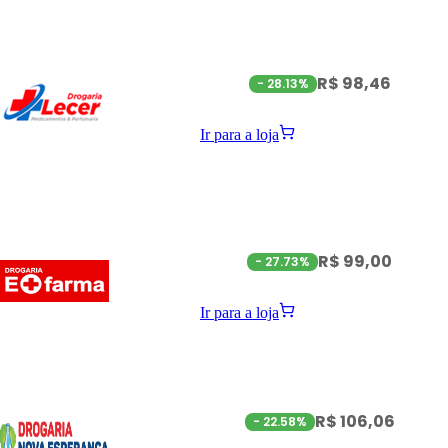
R$ 98,46
-
28.13%
Ir para a loja
R$ 99,00
-
27.73%
Ir para a loja
R$ 106,06
-
22.58%