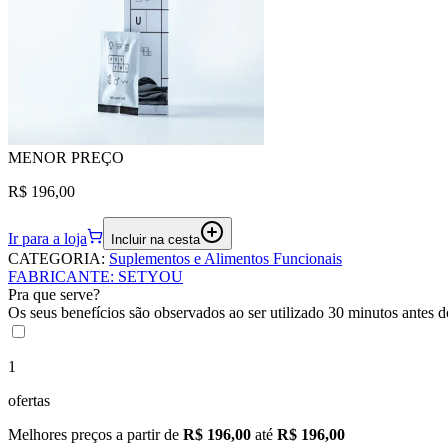
MENOR
PREÇO
R$ 196,00
Ir para a loja
Incluir na cesta
CATEGORIA
:
Suplementos e Alimentos Funcionais
FABRICANTE
:
SETYOU
Pra que serve?
Os seus benefícios são observados ao ser utilizado 30 minutos antes do
1
ofertas
Melhores preços a partir de
R$ 196,00
até
R$ 196,00