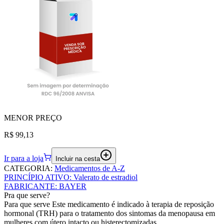
MENOR
PREÇO
R$ 99,13
Ir para a loja
Incluir na cesta
CATEGORIA
:
Medicamentos de A-Z
PRINCÍPIO ATIVO
:
Valerato de estradiol
FABRICANTE
:
BAYER
Pra que serve?
Para que serve Este medicamento é indicado à terapia de reposição
hormonal (TRH) para o tratamento dos sintomas da menopausa em
mulheres com útero intacto ou histerectomizadas.