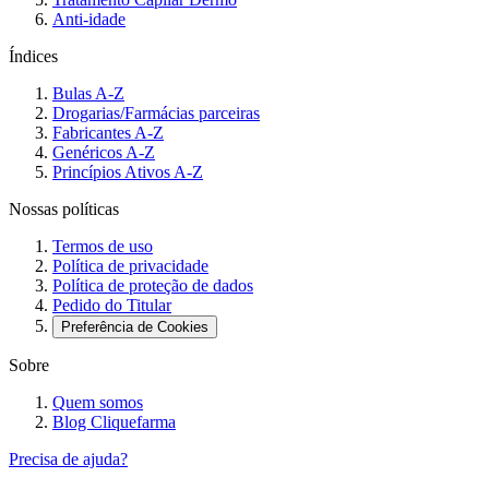
Anti-idade
Índices
Bulas A-Z
Drogarias/Farmácias parceiras
Fabricantes A-Z
Genéricos A-Z
Princípios Ativos A-Z
Nossas políticas
Termos de uso
Política de privacidade
Política de proteção de dados
Pedido do Titular
Preferência de Cookies
Sobre
Quem somos
Blog Cliquefarma
Precisa de ajuda?