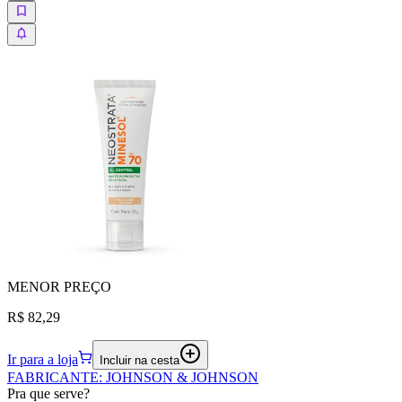
MENOR
PREÇO
R$ 82,29
Ir para a loja
Incluir na cesta
FABRICANTE
:
JOHNSON & JOHNSON
Pra que serve?