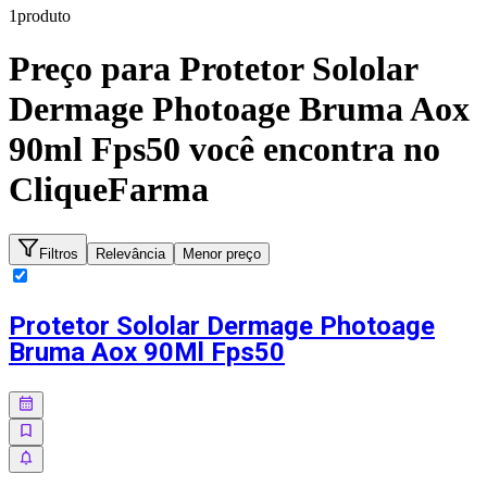
1
produto
Preço para
Protetor Sololar
Dermage Photoage Bruma Aox
90ml Fps50
você encontra no
CliqueFarma
Filtros
Relevância
Menor preço
Protetor Sololar Dermage Photoage
Bruma Aox 90Ml Fps50