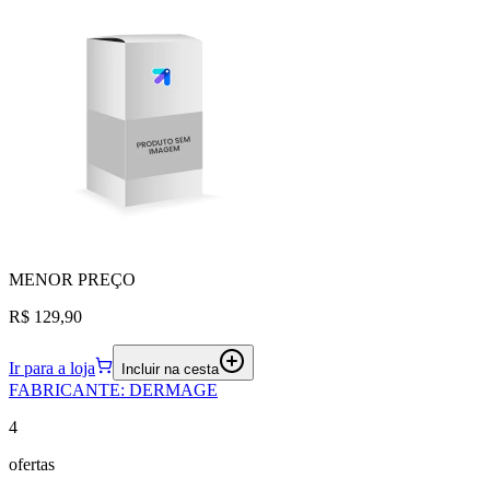
MENOR
PREÇO
R$ 129,90
Ir para a loja
Incluir na cesta
FABRICANTE
:
DERMAGE
4
ofertas