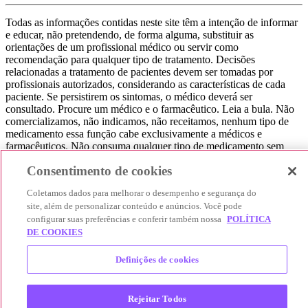
Todas as informações contidas neste site têm a intenção de informar
e educar, não pretendendo, de forma alguma, substituir as
orientações de um profissional médico ou servir como
recomendação para qualquer tipo de tratamento. Decisões
relacionadas a tratamento de pacientes devem ser tomadas por
profissionais autorizados, considerando as características de cada
paciente. Se persistirem os sintomas, o médico deverá ser
consultado. Procure um médico e o farmacêutico. Leia a bula. Não
comercializamos, não indicamos, não receitamos, nenhum tipo de
medicamento essa função cabe exclusivamente a médicos e
farmacêuticos. Não consuma qualquer tipo de medicamento sem
consultar seu médico. Não somos uma loja ou marketplace, ou seja,
Consentimento de cookies
não realizamos a venda de medicamentos, apenas contribuímos para
que você encontre o preço mais barato, comparando os preços de
Coletamos dados para melhorar o desempenho e segurança do
produtos farmacêuticos. Contribuímos e damos auxílio para que sua
site, além de personalizar conteúdo e anúncios. Você pode
experiência seja bem-sucedida, mas a finalização da compra
configurar suas preferências e conferir também nossa
POLÍTICA
acontece nos sites das nossas lojas parceiras.
DE COOKIES
© 2025 Afya Participações S.A. - todos os direitos reservados.
Alameda Lorena, 269 - Jardim Paulista - São Paulo / SP - CEP.:
Definições de cookies
01424-001 - CNPJ 23.399.329/0002-53.
Rejeitar Todos