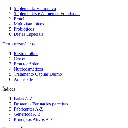
Suplemento Vitamínico
Suplementos e Alimentos Funcionais
Proteínas
Multivitamínicos
Probióticos
Dietas Especiais
Dermocosméticos
Rosto e olhos
Corpo
Protetor Solar
Nutricosméticos
Tratamento Capilar Dermo
Anti-idade
Índices
Bulas A-Z
Drogarias/Farmácias parceiras
Fabricantes A-Z
Genéricos A-Z
Princípios Ativos A-Z