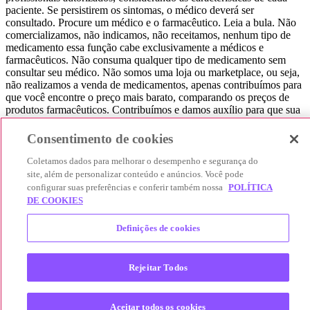
paciente. Se persistirem os sintomas, o médico deverá ser
consultado. Procure um médico e o farmacêutico. Leia a bula. Não
comercializamos, não indicamos, não receitamos, nenhum tipo de
medicamento essa função cabe exclusivamente a médicos e
farmacêuticos. Não consuma qualquer tipo de medicamento sem
consultar seu médico. Não somos uma loja ou marketplace, ou seja,
não realizamos a venda de medicamentos, apenas contribuímos para
que você encontre o preço mais barato, comparando os preços de
produtos farmacêuticos. Contribuímos e damos auxílio para que sua
experiência seja bem-sucedida, mas a finalização da compra
acontece nos sites das nossas lojas parceiras.
Consentimento de cookies
© 2025 Afya Participações S.A. - todos os direitos reservados.
Coletamos dados para melhorar o desempenho e segurança do
Alameda Lorena, 269 - Jardim Paulista - São Paulo / SP - CEP.:
site, além de personalizar conteúdo e anúncios. Você pode
01424-001 - CNPJ 23.399.329/0002-53.
configurar suas preferências e conferir também nossa
POLÍTICA
DE COOKIES
Definições de cookies
Rejeitar Todos
Aceitar todos os cookies