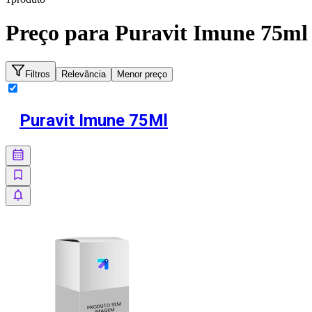
Preço para
Puravit Imune 75ml
Filtros
Relevância
Menor preço
Puravit Imune 75Ml