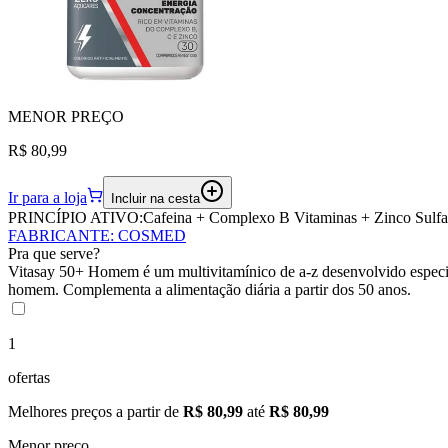
MENOR
PREÇO
R$ 80,99
Ir para a loja
Incluir na cesta
PRINCÍPIO ATIVO:
Cafeina + Complexo B Vitaminas + Zinco Sulfa
FABRICANTE
:
COSMED
Pra que serve?
Vitasay 50+ Homem é um multivitamínico de a-z desenvolvido especia
homem. Complementa a alimentação diária a partir dos 50 anos.
1
ofertas
Melhores preços a partir de
R$ 80,99
até
R$ 80,99
Menor preço