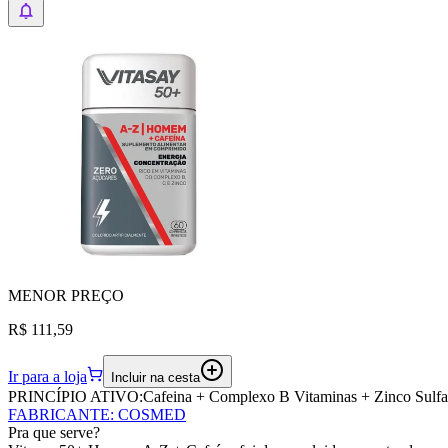
MENOR
PREÇO
R$ 111,59
Ir para a loja
Incluir na cesta
PRINCÍPIO ATIVO:
Cafeina + Complexo B Vitaminas + Zinco Sulfa
FABRICANTE
:
COSMED
Pra que serve?