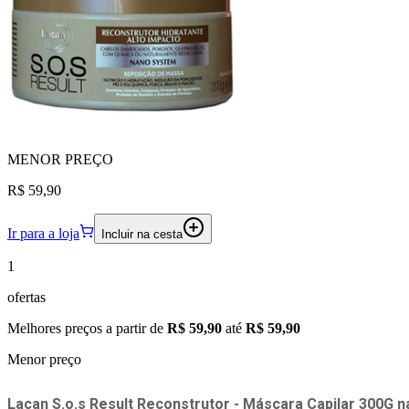
MENOR
PREÇO
R$ 59,90
Ir para a loja
Incluir na cesta
1
ofertas
Melhores preços a partir de
R$ 59,90
até
R$ 59,90
Menor preço
Lacan S.o.s Result Reconstrutor - Máscara Capilar 300G
n