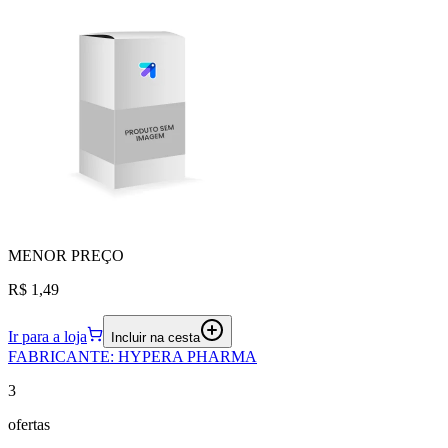
MENOR
PREÇO
R$ 1,49
Ir para a loja
Incluir na cesta
FABRICANTE
:
HYPERA PHARMA
3
ofertas