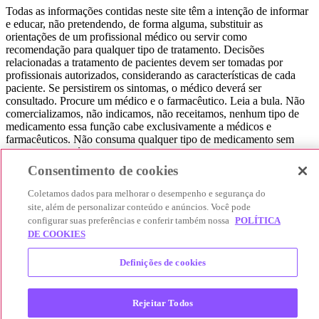
Todas as informações contidas neste site têm a intenção de informar
e educar, não pretendendo, de forma alguma, substituir as
orientações de um profissional médico ou servir como
recomendação para qualquer tipo de tratamento. Decisões
relacionadas a tratamento de pacientes devem ser tomadas por
profissionais autorizados, considerando as características de cada
paciente. Se persistirem os sintomas, o médico deverá ser
consultado. Procure um médico e o farmacêutico. Leia a bula. Não
comercializamos, não indicamos, não receitamos, nenhum tipo de
medicamento essa função cabe exclusivamente a médicos e
farmacêuticos. Não consuma qualquer tipo de medicamento sem
consultar seu médico. Não somos uma loja ou marketplace, ou seja,
não realizamos a venda de medicamentos, apenas contribuímos para
Consentimento de cookies
que você encontre o preço mais barato, comparando os preços de
produtos farmacêuticos. Contribuímos e damos auxílio para que sua
Coletamos dados para melhorar o desempenho e segurança do
experiência seja bem-sucedida, mas a finalização da compra
site, além de personalizar conteúdo e anúncios. Você pode
acontece nos sites das nossas lojas parceiras.
configurar suas preferências e conferir também nossa
POLÍTICA
DE COOKIES
© 2025 Afya Participações S.A. - todos os direitos reservados.
Alameda Lorena, 269 - Jardim Paulista - São Paulo / SP - CEP.:
Definições de cookies
01424-001 - CNPJ 23.399.329/0002-53.
Rejeitar Todos