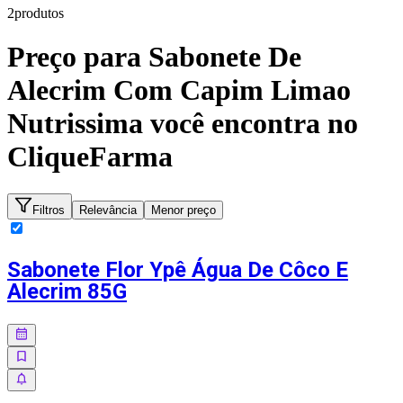
2
produto
s
Preço para
Sabonete De
Alecrim Com Capim Limao
Nutrissima
você encontra no
CliqueFarma
Filtros
Relevância
Menor preço
Sabonete Flor Ypê Água De Côco E
Alecrim 85G