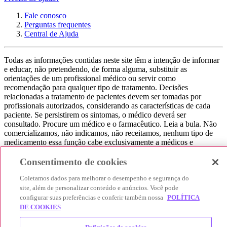
Fale conosco
Perguntas frequentes
Central de Ajuda
Todas as informações contidas neste site têm a intenção de informar
e educar, não pretendendo, de forma alguma, substituir as
orientações de um profissional médico ou servir como
recomendação para qualquer tipo de tratamento. Decisões
relacionadas a tratamento de pacientes devem ser tomadas por
profissionais autorizados, considerando as características de cada
paciente. Se persistirem os sintomas, o médico deverá ser
consultado. Procure um médico e o farmacêutico. Leia a bula. Não
comercializamos, não indicamos, não receitamos, nenhum tipo de
medicamento essa função cabe exclusivamente a médicos e
farmacêuticos. Não consuma qualquer tipo de medicamento sem
consultar seu médico. Não somos uma loja ou marketplace, ou seja,
Consentimento de cookies
não realizamos a venda de medicamentos, apenas contribuímos para
Coletamos dados para melhorar o desempenho e segurança do
que você encontre o preço mais barato, comparando os preços de
produtos farmacêuticos. Contribuímos e damos auxílio para que sua
site, além de personalizar conteúdo e anúncios. Você pode
experiência seja bem-sucedida, mas a finalização da compra
configurar suas preferências e conferir também nossa
POLÍTICA
acontece nos sites das nossas lojas parceiras.
DE COOKIES
© 2025 Afya Participações S.A. - todos os direitos reservados.