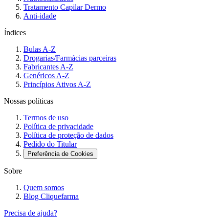
Tratamento Capilar Dermo
Anti-idade
Índices
Bulas A-Z
Drogarias/Farmácias parceiras
Fabricantes A-Z
Genéricos A-Z
Princípios Ativos A-Z
Nossas políticas
Termos de uso
Política de privacidade
Política de proteção de dados
Pedido do Titular
Preferência de Cookies
Sobre
Quem somos
Blog Cliquefarma
Precisa de ajuda?