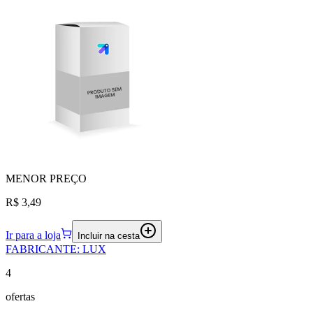
MENOR
PREÇO
R$ 3,49
Ir para a loja
Incluir na cesta
FABRICANTE
:
LUX
4
ofertas