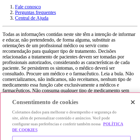
Fale conosco
Perguntas frequentes
Central de Ajuda
Todas as informações contidas neste site têm a intenção de informar
e educar, não pretendendo, de forma alguma, substituir as
orientações de um profissional médico ou servir como
recomendação para qualquer tipo de tratamento. Decisões
relacionadas a tratamento de pacientes devem ser tomadas por
profissionais autorizados, considerando as características de cada
paciente. Se persistirem os sintomas, o médico deverá ser
consultado. Procure um médico e o farmacêutico. Leia a bula. Não
comercializamos, não indicamos, não receitamos, nenhum tipo de
medicamento essa função cabe exclusivamente a médicos e
farmacêuticos. Não consuma qualquer tipo de medicamento sem
consultar seu médico. Não somos uma loja ou marketplace, ou seja,
Consentimento de cookies
não realizamos a venda de medicamentos, apenas contribuímos para
que você encontre o preço mais barato, comparando os preços de
Coletamos dados para melhorar o desempenho e segurança do
produtos farmacêuticos. Contribuímos e damos auxílio para que sua
site, além de personalizar conteúdo e anúncios. Você pode
experiência seja bem-sucedida, mas a finalização da compra
configurar suas preferências e conferir também nossa
POLÍTICA
acontece nos sites das nossas lojas parceiras.
DE COOKIES
© 2025 Afya Participações S.A. - todos os direitos reservados.