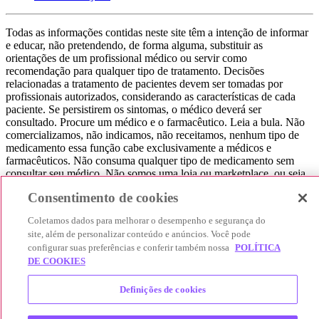
Todas as informações contidas neste site têm a intenção de informar
e educar, não pretendendo, de forma alguma, substituir as
orientações de um profissional médico ou servir como
recomendação para qualquer tipo de tratamento. Decisões
relacionadas a tratamento de pacientes devem ser tomadas por
profissionais autorizados, considerando as características de cada
paciente. Se persistirem os sintomas, o médico deverá ser
consultado. Procure um médico e o farmacêutico. Leia a bula. Não
comercializamos, não indicamos, não receitamos, nenhum tipo de
medicamento essa função cabe exclusivamente a médicos e
farmacêuticos. Não consuma qualquer tipo de medicamento sem
consultar seu médico. Não somos uma loja ou marketplace, ou seja,
não realizamos a venda de medicamentos, apenas contribuímos para
Consentimento de cookies
que você encontre o preço mais barato, comparando os preços de
produtos farmacêuticos. Contribuímos e damos auxílio para que sua
Coletamos dados para melhorar o desempenho e segurança do
experiência seja bem-sucedida, mas a finalização da compra
site, além de personalizar conteúdo e anúncios. Você pode
acontece nos sites das nossas lojas parceiras.
configurar suas preferências e conferir também nossa
POLÍTICA
DE COOKIES
© 2025 Afya Participações S.A. - todos os direitos reservados.
Alameda Lorena, 269 - Jardim Paulista - São Paulo / SP - CEP.:
01424-001 - CNPJ 23.399.329/0002-53.
Definições de cookies