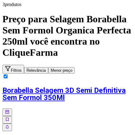
3
produto
s
Preço para
Selagem Borabella
Sem Formol Organica Perfecta
250ml
você encontra no
CliqueFarma
Filtros
Relevância
Menor preço
Borabella Selagem 3D Semi Definitiva
Sem Formol 350Ml