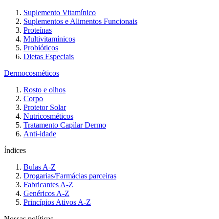
Suplemento Vitamínico
Suplementos e Alimentos Funcionais
Proteínas
Multivitamínicos
Probióticos
Dietas Especiais
Dermocosméticos
Rosto e olhos
Corpo
Protetor Solar
Nutricosméticos
Tratamento Capilar Dermo
Anti-idade
Índices
Bulas A-Z
Drogarias/Farmácias parceiras
Fabricantes A-Z
Genéricos A-Z
Princípios Ativos A-Z
Nossas políticas