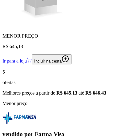
MENOR
PREÇO
R$ 645,13
Ir para a loja
Incluir na cesta
5
ofertas
Melhores preços a partir de
R$ 645,13
até
R$ 646,43
Menor preço
vendido por
Farma Visa