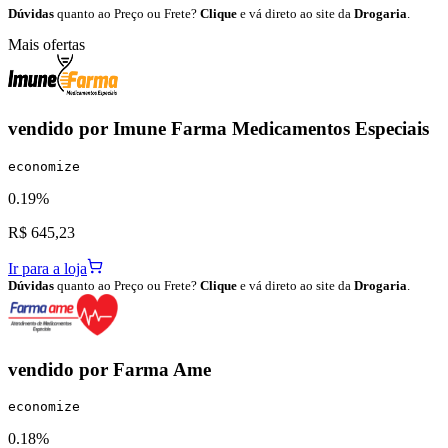
Dúvidas
quanto ao Preço ou Frete?
Clique
e vá direto ao site da
Drogaria
.
Mais ofertas
vendido por
Imune Farma Medicamentos Especiais
economize
0.19%
R$ 645,23
Ir para a loja
Dúvidas
quanto ao Preço ou Frete?
Clique
e vá direto ao site da
Drogaria
.
vendido por
Farma Ame
economize
0.18%