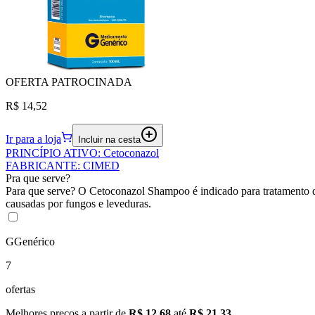
OFERTA
PATROCINADA
R$ 14,52
Ir para a loja
Incluir na cesta
PRINCÍPIO ATIVO
:
Cetoconazol
FABRICANTE
:
CIMED
Pra que serve?
Para que serve? O Cetoconazol Shampoo é indicado para tratamento d
causadas por fungos e leveduras.
G
Genérico
7
ofertas
Melhores preços a partir de
R$ 12,68
até
R$ 21,33