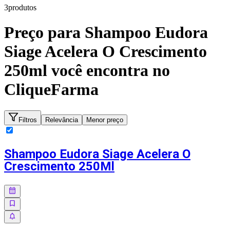
3
produto
s
Preço para
Shampoo Eudora
Siage Acelera O Crescimento
250ml
você encontra no
CliqueFarma
Filtros
Relevância
Menor preço
Shampoo Eudora Siage Acelera O
Crescimento 250Ml