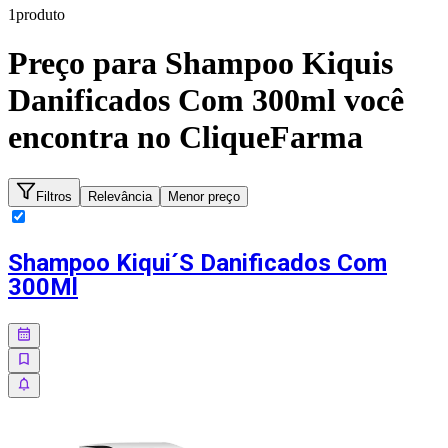
1
produto
Preço para
Shampoo Kiquis
Danificados Com 300ml
você
encontra no CliqueFarma
Filtros
Relevância
Menor preço
Shampoo Kiqui´S Danificados Com
300Ml