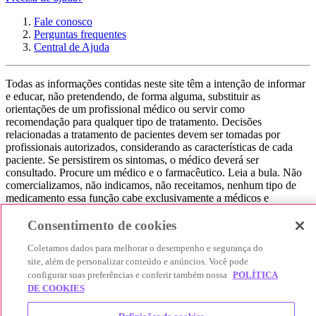
Fale conosco
Perguntas frequentes
Central de Ajuda
Todas as informações contidas neste site têm a intenção de informar
e educar, não pretendendo, de forma alguma, substituir as
orientações de um profissional médico ou servir como
recomendação para qualquer tipo de tratamento. Decisões
relacionadas a tratamento de pacientes devem ser tomadas por
profissionais autorizados, considerando as características de cada
paciente. Se persistirem os sintomas, o médico deverá ser
consultado. Procure um médico e o farmacêutico. Leia a bula. Não
comercializamos, não indicamos, não receitamos, nenhum tipo de
medicamento essa função cabe exclusivamente a médicos e
farmacêuticos. Não consuma qualquer tipo de medicamento sem
consultar seu médico. Não somos uma loja ou marketplace, ou seja,
Consentimento de cookies
não realizamos a venda de medicamentos, apenas contribuímos para
Coletamos dados para melhorar o desempenho e segurança do
que você encontre o preço mais barato, comparando os preços de
produtos farmacêuticos. Contribuímos e damos auxílio para que sua
site, além de personalizar conteúdo e anúncios. Você pode
experiência seja bem-sucedida, mas a finalização da compra
configurar suas preferências e conferir também nossa
POLÍTICA
acontece nos sites das nossas lojas parceiras.
DE COOKIES
© 2025 Afya Participações S.A. - todos os direitos reservados.