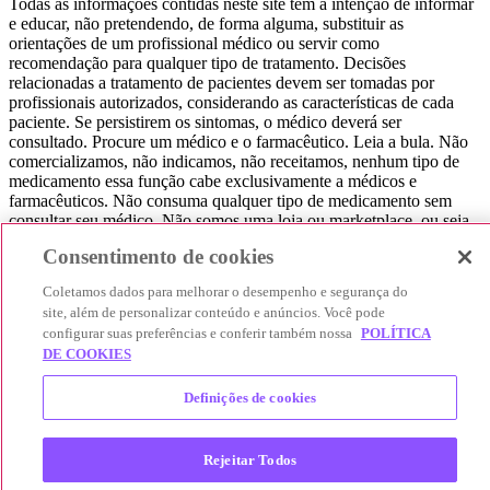
Todas as informações contidas neste site têm a intenção de informar
e educar, não pretendendo, de forma alguma, substituir as
orientações de um profissional médico ou servir como
recomendação para qualquer tipo de tratamento. Decisões
relacionadas a tratamento de pacientes devem ser tomadas por
profissionais autorizados, considerando as características de cada
paciente. Se persistirem os sintomas, o médico deverá ser
consultado. Procure um médico e o farmacêutico. Leia a bula. Não
comercializamos, não indicamos, não receitamos, nenhum tipo de
medicamento essa função cabe exclusivamente a médicos e
farmacêuticos. Não consuma qualquer tipo de medicamento sem
consultar seu médico. Não somos uma loja ou marketplace, ou seja,
não realizamos a venda de medicamentos, apenas contribuímos para
Consentimento de cookies
que você encontre o preço mais barato, comparando os preços de
produtos farmacêuticos. Contribuímos e damos auxílio para que sua
Coletamos dados para melhorar o desempenho e segurança do
experiência seja bem-sucedida, mas a finalização da compra
site, além de personalizar conteúdo e anúncios. Você pode
acontece nos sites das nossas lojas parceiras.
configurar suas preferências e conferir também nossa
POLÍTICA
DE COOKIES
© 2025 Afya Participações S.A. - todos os direitos reservados.
Alameda Lorena, 269 - Jardim Paulista - São Paulo / SP - CEP.:
01424-001 - CNPJ 23.399.329/0002-53.
Definições de cookies
Rejeitar Todos