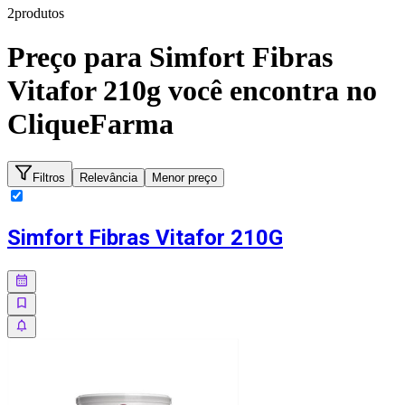
2
produto
s
Preço para
Simfort Fibras
Vitafor 210g
você encontra no
CliqueFarma
Filtros
Relevância
Menor preço
Simfort Fibras Vitafor 210G