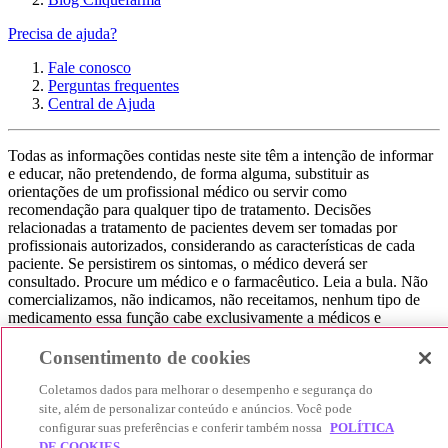
Precisa de ajuda?
Fale conosco
Perguntas frequentes
Central de Ajuda
Todas as informações contidas neste site têm a intenção de informar
e educar, não pretendendo, de forma alguma, substituir as
orientações de um profissional médico ou servir como
recomendação para qualquer tipo de tratamento. Decisões
relacionadas a tratamento de pacientes devem ser tomadas por
profissionais autorizados, considerando as características de cada
paciente. Se persistirem os sintomas, o médico deverá ser
consultado. Procure um médico e o farmacêutico. Leia a bula. Não
comercializamos, não indicamos, não receitamos, nenhum tipo de
medicamento essa função cabe exclusivamente a médicos e
farmacêuticos. Não consuma qualquer tipo de medicamento sem
consultar seu médico. Não somos uma loja ou marketplace, ou seja,
Consentimento de cookies
não realizamos a venda de medicamentos, apenas contribuímos para
que você encontre o preço mais barato, comparando os preços de
Coletamos dados para melhorar o desempenho e segurança do
produtos farmacêuticos. Contribuímos e damos auxílio para que sua
site, além de personalizar conteúdo e anúncios. Você pode
experiência seja bem-sucedida, mas a finalização da compra
configurar suas preferências e conferir também nossa
POLÍTICA
acontece nos sites das nossas lojas parceiras.
DE COOKIES