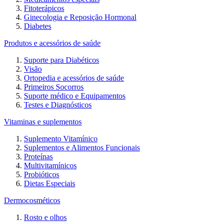
Fitoterápicos
Ginecologia e Reposição Hormonal
Diabetes
Produtos e acessórios de saúde
Suporte para Diabéticos
Visão
Ortopedia e acessórios de saúde
Primeiros Socorros
Suporte médico e Equipamentos
Testes e Diagnósticos
Vitaminas e suplementos
Suplemento Vitamínico
Suplementos e Alimentos Funcionais
Proteínas
Multivitamínicos
Probióticos
Dietas Especiais
Dermocosméticos
Rosto e olhos