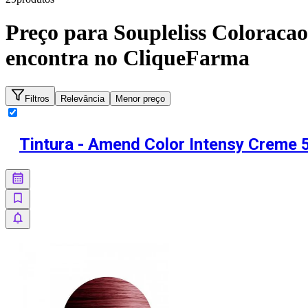
Preço para
Soupleliss Coloraca
encontra no CliqueFarma
Filtros
Relevância
Menor preço
Tintura - Amend Color Intensy Creme 