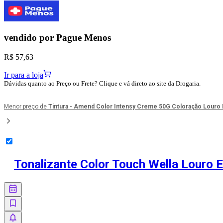
vendido por
Pague Menos
R$ 57,63
Ir para a loja
Dúvidas quanto ao Preço ou Frete? Clique e vá direto ao site da Drogaria.
Menor preço de
Tintura - Amend Color Intensy Creme 50G Coloração Louro
Tonalizante Color Touch Wella Louro