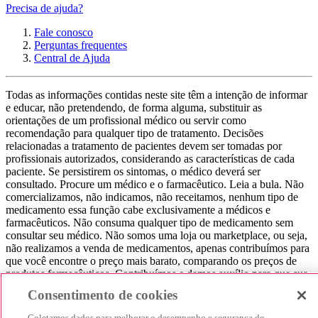
Precisa de ajuda?
Fale conosco
Perguntas frequentes
Central de Ajuda
Todas as informações contidas neste site têm a intenção de informar
e educar, não pretendendo, de forma alguma, substituir as
orientações de um profissional médico ou servir como
recomendação para qualquer tipo de tratamento. Decisões
relacionadas a tratamento de pacientes devem ser tomadas por
profissionais autorizados, considerando as características de cada
paciente. Se persistirem os sintomas, o médico deverá ser
consultado. Procure um médico e o farmacêutico. Leia a bula. Não
comercializamos, não indicamos, não receitamos, nenhum tipo de
medicamento essa função cabe exclusivamente a médicos e
farmacêuticos. Não consuma qualquer tipo de medicamento sem
consultar seu médico. Não somos uma loja ou marketplace, ou seja,
não realizamos a venda de medicamentos, apenas contribuímos para
que você encontre o preço mais barato, comparando os preços de
produtos farmacêuticos. Contribuímos e damos auxílio para que sua
experiência seja bem-sucedida, mas a finalização da compra
Consentimento de cookies
acontece nos sites das nossas lojas parceiras.
Coletamos dados para melhorar o desempenho e segurança do