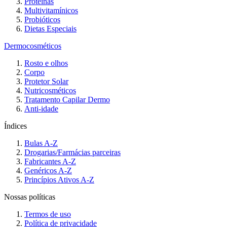
Proteínas
Multivitamínicos
Probióticos
Dietas Especiais
Dermocosméticos
Rosto e olhos
Corpo
Protetor Solar
Nutricosméticos
Tratamento Capilar Dermo
Anti-idade
Índices
Bulas A-Z
Drogarias/Farmácias parceiras
Fabricantes A-Z
Genéricos A-Z
Princípios Ativos A-Z
Nossas políticas
Termos de uso
Política de privacidade