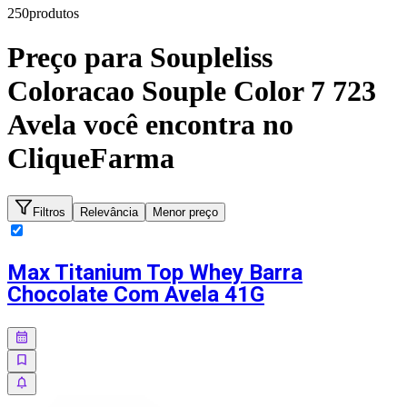
250
produto
s
Preço para
Soupleliss
Coloracao Souple Color 7 723
Avela
você encontra no
CliqueFarma
Filtros
Relevância
Menor preço
Max Titanium Top Whey Barra
Chocolate Com Avela 41G