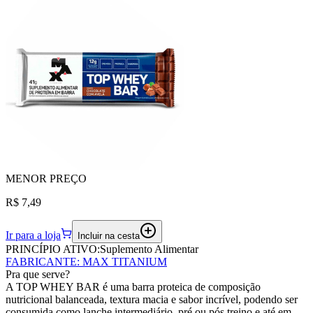
MENOR
PREÇO
R$ 7,49
Ir para a loja
Incluir na cesta
PRINCÍPIO ATIVO:
Suplemento Alimentar
FABRICANTE
:
MAX TITANIUM
Pra que serve?
A TOP WHEY BAR é uma barra proteica de composição
nutricional balanceada, textura macia e sabor incrível, podendo ser
consumida como lanche intermediário, pré ou pós treino e até em