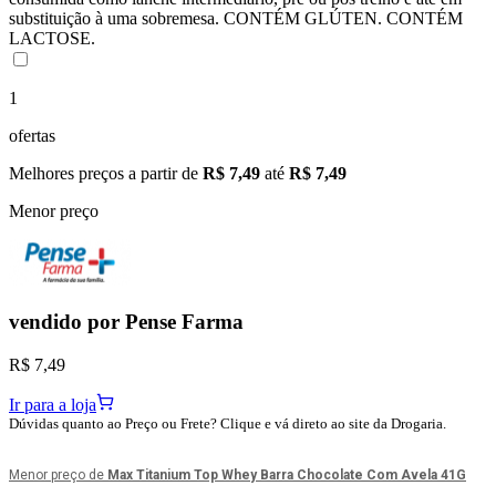
substituição à uma sobremesa. CONTÉM GLÚTEN. CONTÉM
LACTOSE.
1
ofertas
Melhores preços a partir de
R$ 7,49
até
R$ 7,49
Menor preço
vendido por
Pense Farma
R$ 7,49
Ir para a loja
Dúvidas quanto ao Preço ou Frete? Clique e vá direto ao site da Drogaria.
Menor preço de
Max Titanium Top Whey Barra Chocolate Com Avela 41G