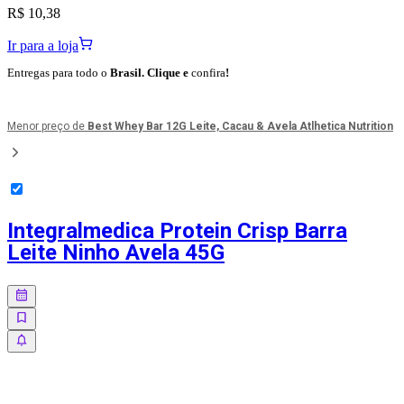
R$ 10,38
Ir para a loja
Entregas para todo o
Brasil. Clique e
confira
!
Menor preço de
Best Whey Bar 12G Leite, Cacau & Avela Atlhetica Nutrition
Integralmedica Protein Crisp Barra
Leite Ninho Avela 45G