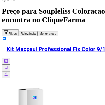
Preço para
Soupleliss Coloraca
encontra no CliqueFarma
Filtros
Relevância
Menor preço
Kit Macpaul Professional Fix Color 9