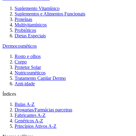
Suplemento Vitamínico
Suplementos e Alimentos Funcionais
Proteínas
Multivitamínicos
Probióticos
Dietas Especiais
Dermocosméticos
Rosto e olhos
Corpo
Protetor Solar
Nutricosméticos
Tratamento Capilar Dermo
Anti-idade
Índices
Bulas A-Z
Drogarias/Farmácias parceiras
Fabricantes A-Z
Genéricos A-Z
Princípios Ativos A-Z