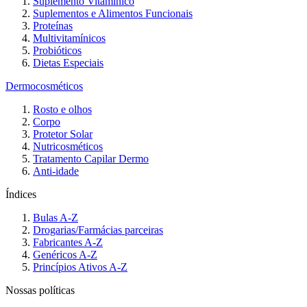
Suplemento Vitamínico
Suplementos e Alimentos Funcionais
Proteínas
Multivitamínicos
Probióticos
Dietas Especiais
Dermocosméticos
Rosto e olhos
Corpo
Protetor Solar
Nutricosméticos
Tratamento Capilar Dermo
Anti-idade
Índices
Bulas A-Z
Drogarias/Farmácias parceiras
Fabricantes A-Z
Genéricos A-Z
Princípios Ativos A-Z
Nossas políticas