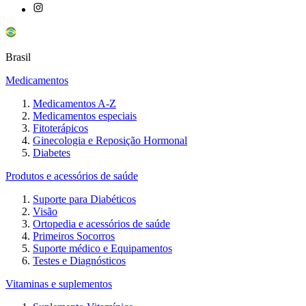
Brasil
Medicamentos
Medicamentos A-Z
Medicamentos especiais
Fitoterápicos
Ginecologia e Reposição Hormonal
Diabetes
Produtos e acessórios de saúde
Suporte para Diabéticos
Visão
Ortopedia e acessórios de saúde
Primeiros Socorros
Suporte médico e Equipamentos
Testes e Diagnósticos
Vitaminas e suplementos