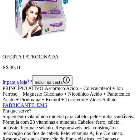
OFERTA
PATROCINADA
R$ 30,11
Ir para a loja
Incluir na cesta
PRINCÍPIO ATIVO:
Ascorbico Acido + Colecalciferol + Ion
Ferroso + Magnesio Gliconato + Nicotinico Acido + Pantotenico
Acido + Piridoxina + Retinol + Tocoferol + Zinco Sulfato
FABRICANTE
:
EMS
Pra que serve?
Suplemento vitamínico mineral para cabelo, pele e unha saudáveis.
Fórmula com 23 vitaminas e minerais.Cabelos: ferro, cálcio,
potássio, biotina e selênio. Responsáveis pela construção e
renovação dos fios de cabelo.Pele: vitamina A, E e C e zinco.
Responsáveis pela formação de fibras elásticas, colágenas e