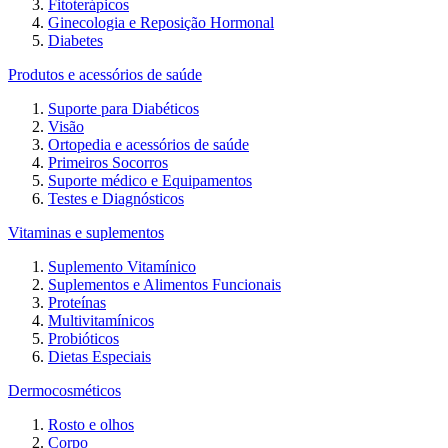
Fitoterápicos
Ginecologia e Reposição Hormonal
Diabetes
Produtos e acessórios de saúde
Suporte para Diabéticos
Visão
Ortopedia e acessórios de saúde
Primeiros Socorros
Suporte médico e Equipamentos
Testes e Diagnósticos
Vitaminas e suplementos
Suplemento Vitamínico
Suplementos e Alimentos Funcionais
Proteínas
Multivitamínicos
Probióticos
Dietas Especiais
Dermocosméticos
Rosto e olhos
Corpo