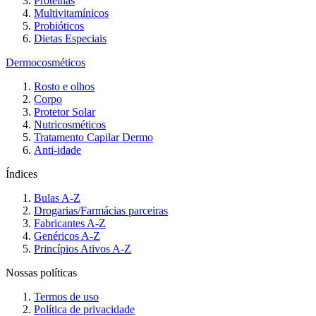
Proteínas
Multivitamínicos
Probióticos
Dietas Especiais
Dermocosméticos
Rosto e olhos
Corpo
Protetor Solar
Nutricosméticos
Tratamento Capilar Dermo
Anti-idade
Índices
Bulas A-Z
Drogarias/Farmácias parceiras
Fabricantes A-Z
Genéricos A-Z
Princípios Ativos A-Z
Nossas políticas
Termos de uso
Política de privacidade