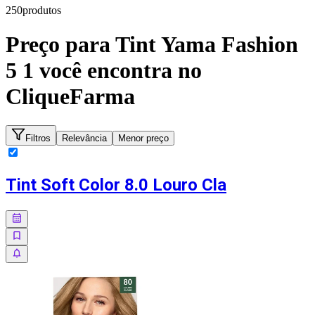
250
produto
s
Preço para
Tint Yama Fashion
5 1
você encontra no
CliqueFarma
Filtros
Relevância
Menor preço
Tint Soft Color 8.0 Louro Cla