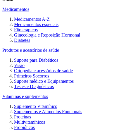
Medicamentos
Medicamentos A-Z
Medicamentos especiais
Fitoterápicos
Ginecologia e Reposição Hormonal
Diabetes
Produtos e acessórios de saúde
Suporte para Diabéticos
Visão
Ortopedia e acessórios de saúde
Primeiros Socorros
Suporte médico e Equipamentos
Testes e Diagnósticos
Vitaminas e suplementos
Suplemento Vitamínico
Suplementos e Alimentos Funcionais
Proteínas
Multivitamínicos
Probióticos