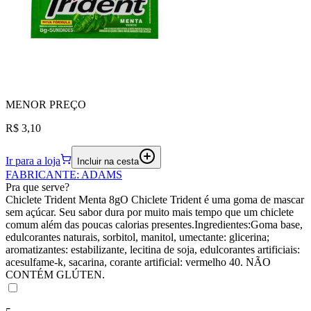
MENOR
PREÇO
R$ 3,10
Ir para a loja
Incluir na cesta
FABRICANTE
:
ADAMS
Pra que serve?
Chiclete Trident Menta 8gO Chiclete Trident é uma goma de mascar
sem açúcar. Seu sabor dura por muito mais tempo que um chiclete
comum além das poucas calorias presentes.Ingredientes:Goma base,
edulcorantes naturais, sorbitol, manitol, umectante: glicerina;
aromatizantes: estabilizante, lecitina de soja, edulcorantes artificiais:
acesulfame-k, sacarina, corante artificial: vermelho 40. NÃO
CONTÉM GLÚTEN.