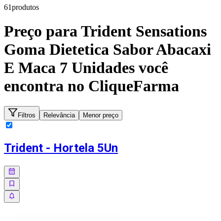
61
produto
s
Preço para
Trident Sensations
Goma Dietetica Sabor Abacaxi
E Maca 7 Unidades
você
encontra no CliqueFarma
Filtros
Relevância
Menor preço
Trident - Hortela 5Un